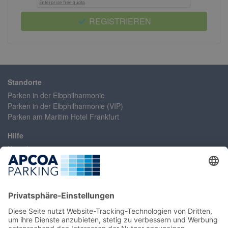
REGISTRIEREN
Standorte
Parken in der Elbphilharmonie
Parken in der Elbphilharmonie (VIP)
Parken am Maritim Hotel Frankfurt
Hilfe
Kontakt
Erklärung zur Barrierefreiheit
Häufig gestellte Fragen
Konto/Login
Registrieren
Mein Konto / Umbuchung
Umbuchung ohne Login