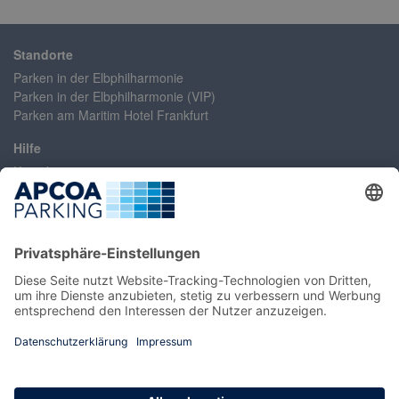
Standorte
Parken in der Elbphilharmonie
Parken in der Elbphilharmonie (VIP)
Parken am Maritim Hotel Frankfurt
Hilfe
Kontakt
Erklärung zur Barrierefreiheit
Häufig gestellte Fragen
Konto/Login
Registrieren
Mein Konto / Umbuchung
Umbuchung ohne Login
Information
Impressum
AGB
Datenschutz